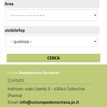
Area
visibileTop
Unione
Pedemontana Parmense
Contatti
Indirizzo: viale Libertà 3 - 43044 Collecchio
(Parma)
Email:
info@unionepedemontana.pr.it