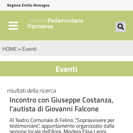
Regione Emilia-Romagna
Unione
Pedemontana
Parmense
HOME
»
Eventi
Eventi
risultati della ricerca
Incontro con Giuseppe Costanza,
l'autista di Giovanni Falcone
Al Teatro Comunale di Felino ,"Sopravvivere per
testimoniare", appuntamento organizzato dalla
sezione locale dell'Anpi. Modera Elisa Leoni