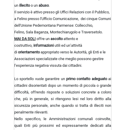
un
illecito
o un
abuso
.
Il servizio è attivo presso gli Uffici Relazioni con il Pubblico,
a Felino presso l'Ufficio Comunicazione, dei cinque Comuni
dell'Unione Pedemontana Parmense: Collecchio,
Felino, Sala Baganza, Montechiarugolo e Traversetolo.
MAI DA SOLI
offre un
ascolto
attento e
costruttivo,
informazioni
utili ed un’attività
di
orientamento
appropriato verso le Autorità, gli Enti e le
Associazioni specializzate che meglio possono gestire
l’esperienza negativa vissuta dai cittadini.
Lo sportello vuole garantire un
primo contatto adeguato
ai
cittadini disorientati dopo un momento di piccola o grande
difficoltà, offrendo risposte o soluzioni concrete a coloro
che, più in generale, si ritengono lesi nel loro diritto alla
sicurezza personale, anche quando si tratta di illeciti non
penalmente rilevanti.
Nello specifico, le Amministrazioni comunali coinvolte,
quali Enti più prossimi ed espressamente dedicati alla