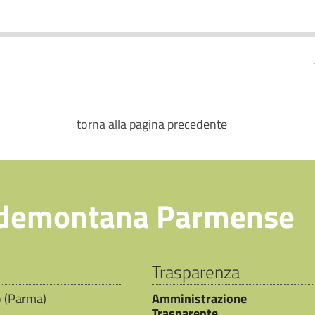
torna alla pagina precedente
demontana Parmense
Trasparenza
io (Parma)
Amministrazione
Trasparente