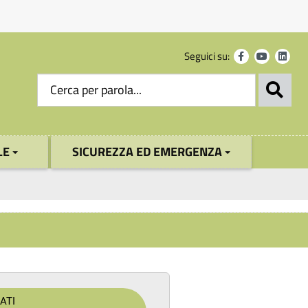
Seguici su:
LE
SICUREZZA ED EMERGENZA
ATI