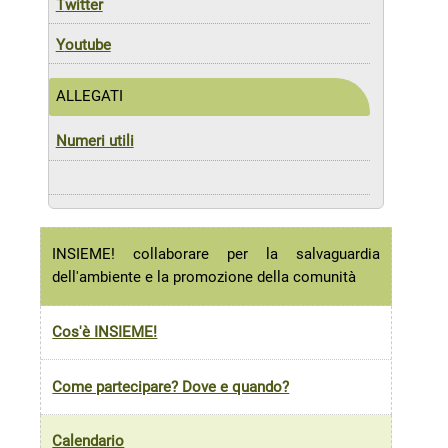
T
witter
Y
outube
ALLEGATI
Numeri utili
INSIEME! collaborare per la salvaguardia
dell'ambiente e la promozione della comunità
Cos'è INSIEME!
Come partecipare? Dove e quando?
Calendario