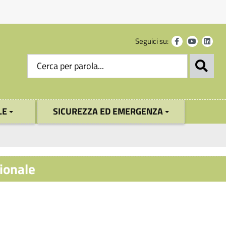
Seguici su:
LE
SICUREZZA ED EMERGENZA
zionale